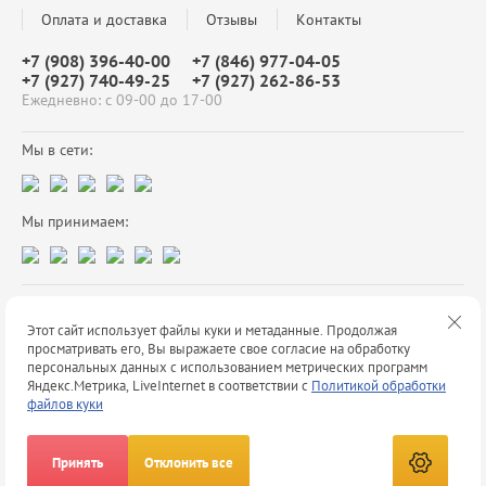
Оплата и доставка
Отзывы
Контакты
+7 (908) 396-40-00
+7 (846) 977-04-05
+7 (927) 740-49-25
+7 (927) 262-86-53
Ежедневно: с 09-00 до 17-00
Мы в сети:
Мы принимаем:
Copyright © - 2026
Этот сайт использует файлы куки и метаданные. Продолжая
Политика конфиденциальности
просматривать его, Вы выражаете свое согласие на обработку
создать интернет магазин
в megagroup.ru
персональных данных с использованием метрических программ
Яндекс.Метрика, LiveInternet в соответствии с
Политикой обработки
файлов куки
Принять
Отклонить все